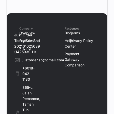
Company
Resources
Legal
Overview
Blog
Terms
Just Order
Today Sdn Bhd
Features
Help
Privacy Policy
202101025639
Center
Pricing
(1425939-H)
Payment
Gateway
justorder.sb@gmail.com
Comparison
+6018-
942
1130
365-L,
Jalan
Pemancar,
Taman
Tun