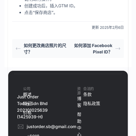
创建成功后，插入GTM ID。
点击“保存商店”。
更新 2025年2月6日
如何更改商店照片的尺
如何添加 Facebook
寸？
Pixel ID？
公司
资
合法的
源
概述
条款
Just Order
博
Today Sdn Bhd
特征
隐私政策
客
202101025639
价格
帮
(1425939-H)
助
justorder.sb@gmail.com
中
心